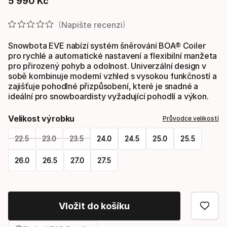
5
990
Kč
Konečná cena
Napište recenzi
Snowbota EVE nabízí systém šněrování BOA® Coiler
pro rychlé a automatické nastavení a flexibilní manžeta
pro přirozený pohyb a odolnost. Univerzální design v
sobě kombinuje moderní vzhled s vysokou funkčností a
zajišťuje pohodlné přizpůsobení, které je snadné a
ideální pro snowboardisty vyžadující pohodlí a výkon.
Velikost výrobku
Průvodce velikostí
22.5
23.0
23.5
24.0
24.5
25.0
25.5
26.0
26.5
27.0
27.5
Please
select
Vložit do košíku
option: