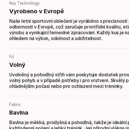
Key Technology
Vyrobeno v Evropě
Naše letní sportovní oblečení je vyráběno s precizností 
odborností v Evropě, což zaručuje prvotřídní kvalitu, et
výrobu a vynikající řemeslné zpracování. Každý kus je n
ohledem na výkon, odolnost a udržitelnost.
Fit
Volný
Uvolněný a pohodlný střih vám poskytuje dostatek pros
volný pohyb a v případě potřeby i pro vrstvení. Skvělý p
chladnějším počasí nebo pro ochlazení mezi tréninky.
Fabric
Bavlna
Bavlna je měkká, prodyšná a pohodlná, takže je ideální 
každodenní nošení a lehký trénink. Její přírodní vlákna j