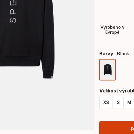
Vyrobeno v
Evropě
Barvy
Black
Výběr
barev
Velikost výrob
XS
S
M
Výběr
velikostí
P