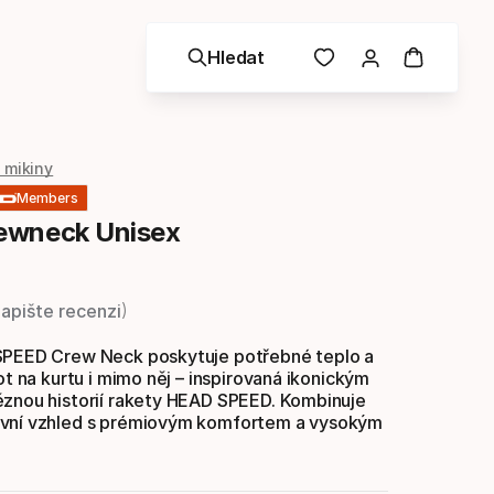
Hledat
 mikiny
Members
ewneck Unisex
a
apište recenzi
SPEED Crew Neck poskytuje potřebné teplo a
vot na kurtu i mimo něj – inspirovaná ikonickým
ěznou historií rakety HEAD SPEED. Kombinuje
vní vzhled s prémiovým komfortem a vysokým