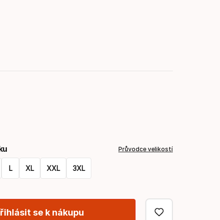
ku
Průvodce velikostí
L
XL
XXL
3XL
řihlásit se k nákupu