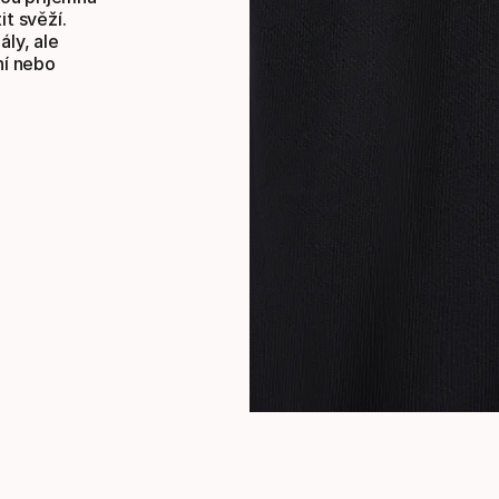
it svěží.
ály, ale
ní nebo