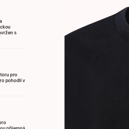
a
ickou
avržen s
toru pro
ro pohodlí v
pro
sou příjemná