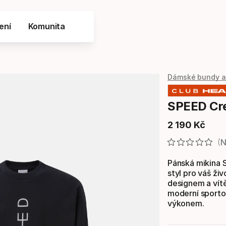
ení
Komunita
Dámské bundy a
SPEED Cr
2
190
Kč
Konečná cen
N
Pánská mikina 
styl pro váš ži
designem a vít
moderní sporto
výkonem.