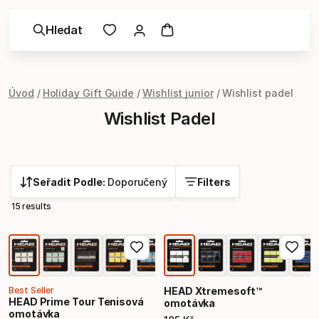
Hledat
Úvod
Holiday Gift Guide
Wishlist junior
Wishlist padel
Wishlist Padel
Seřadit Podle:
Doporučený
Filters
15 results
Best Seller
HEAD Xtremesoft™
HEAD Prime Tour Tenisová
omotávka
omotávka