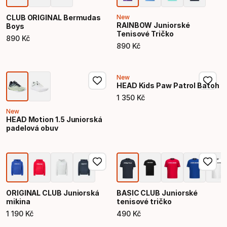
CLUB ORIGINAL Bermudas
New
RAINBOW Juniorské
Boys
Tenisové Tričko
890
Kč
Konečná cena
890
Kč
Konečná cena
New
HEAD Kids Paw Patrol Batoh
1
350
Kč
Konečná cena
New
HEAD Motion 1.5 Juniorská
padelová obuv
ORIGINAL CLUB Juniorská
BASIC CLUB Juniorské
mikina
tenisové tričko
1
190
Kč
490
Kč
Konečná cena
Konečná cena