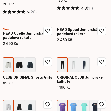
185
Kč
Konečná cena
200
Kč
Konečná cena
(11)
4.8
(20)
5
New
HEAD Speed Juniorská
HEAD Coello Juniorská
padelová raketa
padelová raketa
2
450
Kč
Konečná cena
2
690
Kč
Konečná cena
CLUB ORIGINAL Shorts Girls
ORIGINAL CLUB Juniorské
kalhoty
890
Kč
Konečná cena
1
190
Kč
Konečná cena