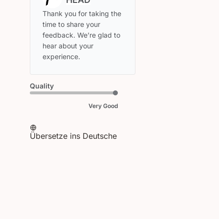
des
Store-
Thank you for taking the 
Besitzers
time to share your 
zu
feedback. We’re glad to 
{{Reviewer_name}}s
hear about your 
Bewertung
experience.
von
Fri
May
Quality
08
2026
Very Good
Übersetze ins Deutsche