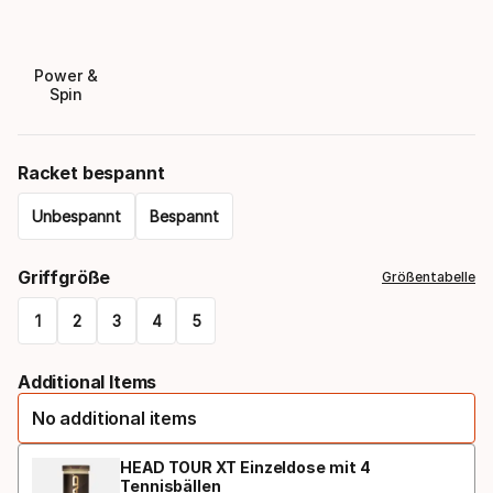
Power &
Spin
Racket bespannt
Unbespannt
Bespannt
Please
Griffgröße
Größentabelle
select
1
2
3
4
5
option:
Please
racket
Additional Items
select
bespannt
No additional items
option:
griffgröße
HEAD TOUR XT Einzeldose mit 4
Tennisbällen