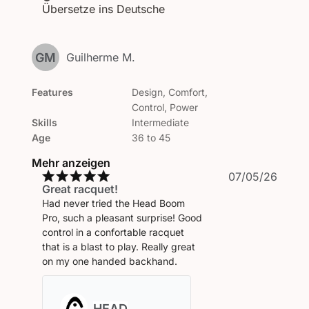
Übersetze ins Deutsche
GM
Guilherme M.
Features
Design, Comfort,
Control, Power
Skills
Intermediate
Age
36 to 45
Mehr anzeigen
Veröf
07/05/26
Great racquet!
Had never tried the Head Boom
Pro, such a pleasant surprise! Good
control in a confortable racquet
that is a blast to play. Really great
on my one handed backhand.
Kommentare