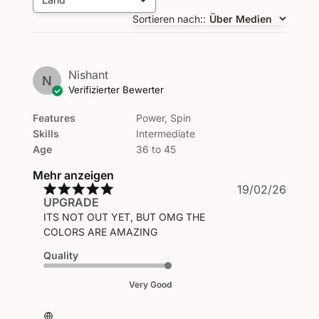
Alle
Sortieren nach:
:
Über Medien
Nishant
N
Verifizierter Bewerter
Features
Power, Spin
Skills
Intermediate
Age
36 to 45
Mehr anzeigen
Veröf
19/02/26
UPGRADE
ITS NOT OUT YET, BUT OMG THE
COLORS ARE AMAZING
Quality
Very Good