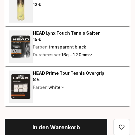
12
€
Endpreis
HEAD Lynx Touch Tennis Saiten
15
€
Endpreis
Farben:
transparent black
Durchmesser:
16g - 1.30mm
HEAD Prime Tour Tennis Overgrip
8
€
Endpreis
Farben:
white
In den Warenkorb