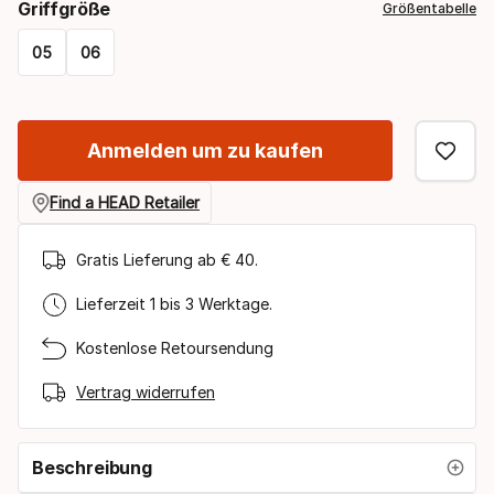
Griffgröße
Größentabelle
select
05
06
option:
Please
racket
select
bespannt
Anmelden um zu kaufen
option:
griffgröße
Find a HEAD Retailer
Gratis Lieferung ab € 40.
Lieferzeit 1 bis 3 Werktage.
Kostenlose Retoursendung
Vertrag widerrufen
Beschreibung