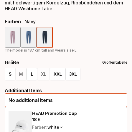
mit hochwertigem Kordelzug, Rippbündchen und dem
HEAD Wishbone Label.
Farben
Navy
Farbauswahl
The model is 187 cm tall and wears size L.
Größe
Größentabelle
S
M
L
XL
XXL
3XL
Größen-
Additional Items
Option
No additional items
HEAD Promotion Cap
18
€
Endpreis
Farben:
white