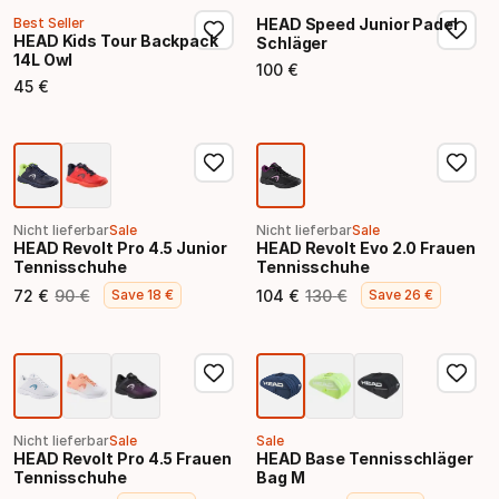
Best Seller
HEAD Speed Junior Padel
HEAD Kids Tour Backpack
Schläger
14L Owl
100
€
Endpreis
45
€
Endpreis
Nicht lieferbar
Sale
Nicht lieferbar
Sale
HEAD Revolt Pro 4.5 Junior
HEAD Revolt Evo 2.0 Frauen
Tennisschuhe
Tennisschuhe
72
€
90
€
104
€
130
€
Save
18
€
Save
26
€
Endpreis
Ursprünglicher Preis
Endpreis
Ursprünglicher Preis
Nicht lieferbar
Sale
Sale
HEAD Revolt Pro 4.5 Frauen
HEAD Base Tennisschläger
Tennisschuhe
Bag M