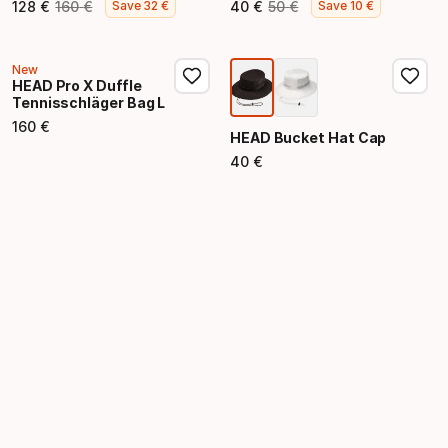
128
€
160
€
40
€
50
€
Save
32
€
Save
10
€
Endpreis
Ursprünglicher Preis
Endpreis
Ursprünglicher Preis
New
HEAD Pro X Duffle
Tennisschläger Bag L
160
€
Endpreis
HEAD Bucket Hat Cap
40
€
Endpreis