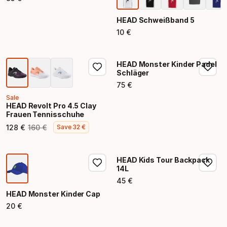
Endpreis
HEAD Schweißband 5
10
€
Endpreis
HEAD Monster Kinder Padel
Schläger
75
€
Endpreis
Sale
HEAD Revolt Pro 4.5 Clay
Frauen Tennisschuhe
128
€
160
€
Save
32
€
Endpreis
Ursprünglicher Preis
HEAD Kids Tour Backpack
14L
45
€
Endpreis
HEAD Monster Kinder Cap
20
€
Endpreis