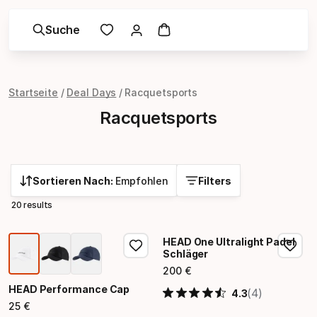
Suche
Startseite
Deal Days
Racquetsports
Racquetsports
Sortieren Nach:
Empfohlen
Filters
20 results
HEAD One Ultralight Padel
Schläger
200
€
Endpreis
HEAD Performance Cap
(4)
4.3
25
€
Endpreis