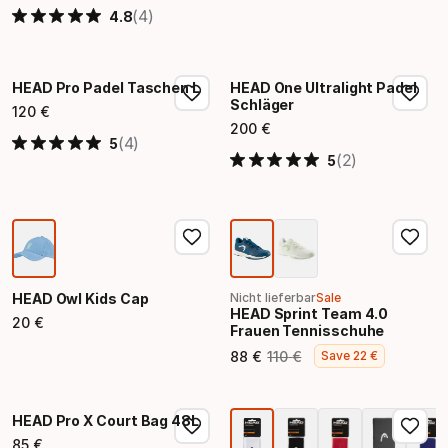
(4)
4.8
HEAD Pro Padel Taschen L
HEAD One Ultralight Padel
Schläger
120
€
Endpreis
200
€
Endpreis
(4)
5
(2)
5
HEAD Owl Kids Cap
Nicht lieferbar
Sale
HEAD Sprint Team 4.0
20
€
Frauen Tennisschuhe
Endpreis
88
€
110
€
Save
22
€
Endpreis
Ursprünglicher Preis
HEAD Pro X Court Bag 48L
85
€