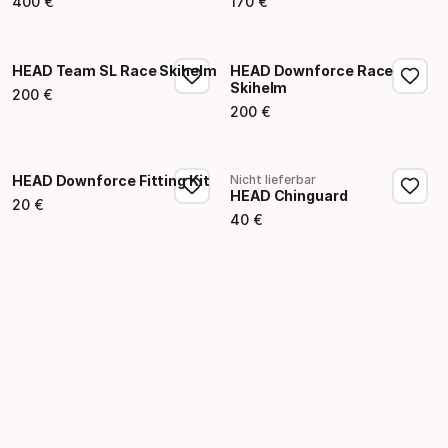
400
€
170
€
Endpreis
Endpreis
HEAD Team SL Race Skihelm
HEAD Downforce Race
Skihelm
200
€
Endpreis
200
€
Endpreis
HEAD Downforce Fitting Kit
Nicht lieferbar
HEAD Chinguard
20
€
Endpreis
40
€
Endpreis