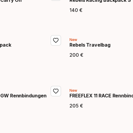
 Carry On
Rebels Racing Backpack S
140
€
eis
Endpreis
New
kpack
Rebels Travelbag
200
€
eis
Endpreis
New
1 GW Rennbindungen
FREEFLEX 11 RACE Rennbin
205
€
eis
Endpreis