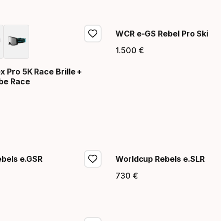
WCR e-GS Rebel Pro Ski
1
.
500
€
Endpreis
 Pro 5K Race Brille +
be Race
eis
bels e.GSR
Worldcup Rebels e.SLR
730
€
eis
Endpreis