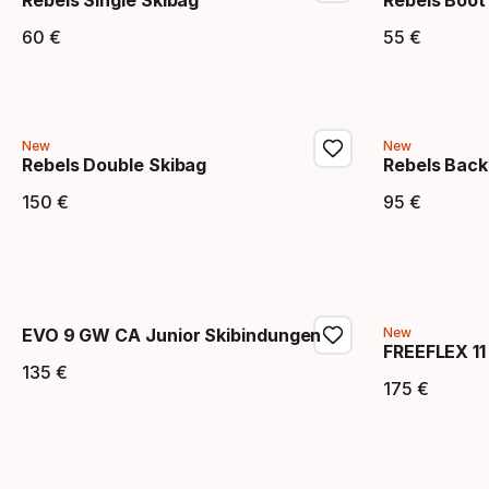
Rebels Single Skibag
Rebels Boot
60
€
55
€
Endpreis
Endpr
New
New
Rebels Double Skibag
Rebels Bac
150
€
95
€
Endpreis
Endpr
EVO 9 GW CA Junior Skibindungen
New
FREEFLEX 1
135
€
Endpreis
175
€
Endpr