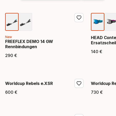
New
HEAD Contex
FREEFLEX DEMO 14 GW
Ersatzschei
Rennbindungen
140
€
Endpr
290
€
Endpreis
Worldcup Rebels e.XSR
Worldcup Re
600
€
730
€
Endpreis
Endpr