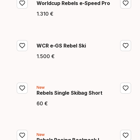
Worldcup Rebels e-Speed Pro
1
.
310
€
Endpreis
WCR e-GS Rebel Ski
1
.
500
€
Endpreis
New
Rebels Single Skibag Short
60
€
Endpreis
New