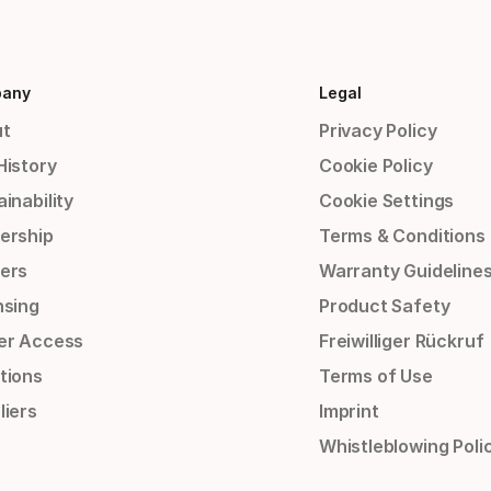
any
Legal
t
Privacy Policy
History
Cookie Policy
inability
Cookie Settings
ership
Terms & Conditions
ers
Warranty Guideline
nsing
Product Safety
er Access
Freiwilliger Rückruf
tions
Terms of Use
liers
Imprint
Whistleblowing Poli