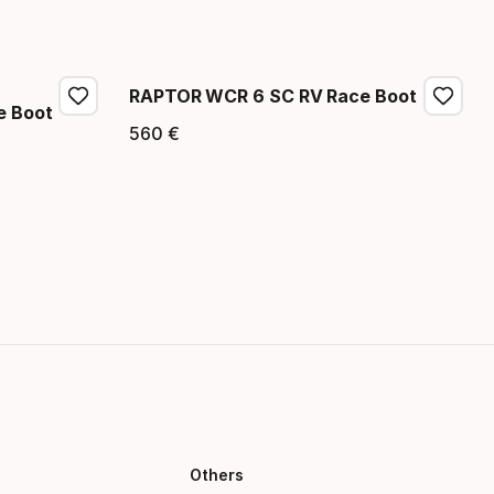
Endpreis
RAPTOR WCR 6 SC RV Race Boot
e Boot
560
€
Endpreis
Others