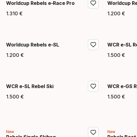
Worldcup Rebels e-Race Pro
Worldcup R
1
.
310
€
1
.
200
€
Endpreis
Endpr
Worldcup Rebels e-SL
WCR e-SL Re
1
.
200
€
1
.
500
€
Endpreis
Endpr
WCR e-SL Rebel Ski
WCR e-GS Re
1
.
500
€
1
.
500
€
Endpreis
Endpr
New
New