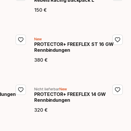
Rebels Racing Backpack L
150
€
Endpreis
New
PROTECTOR+ FREEFLEX ST 16 GW
Rennbindungen
380
€
Endpreis
Nicht lieferbar
New
dungen
PROTECTOR+ FREEFLEX 14 GW
Rennbindungen
320
€
Endpreis