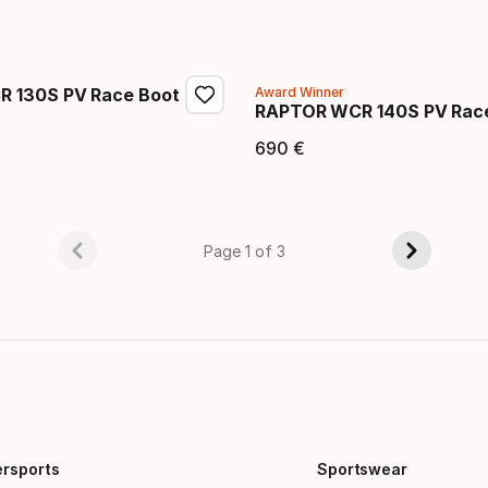
eis
Endpreis
 130S PV Race Boot
Award Winner
RAPTOR WCR 140S PV Rac
eis
690
€
Endpreis
Page 1 of 3
ersports
Sportswear