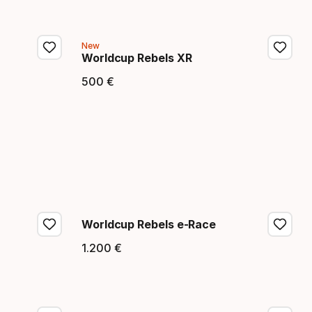
New
Worldcup Rebels XR
500
€
Endpreis
Worldcup Rebels e-Race
1
.
200
€
Endpreis