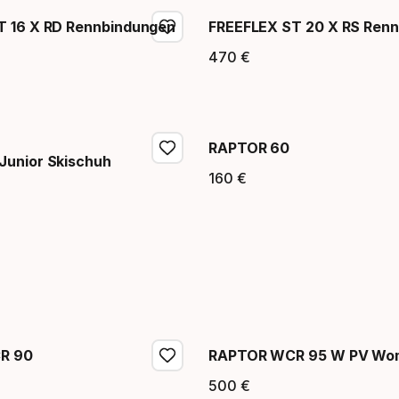
T 16 X RD Rennbindungen
FREEFLEX ST 20 X RS Ren
470
€
eis
Endpreis
RAPTOR 60
Junior Skischuh
160
€
Endpreis
eis
R 90
RAPTOR WCR 95 W PV Wom
500
€