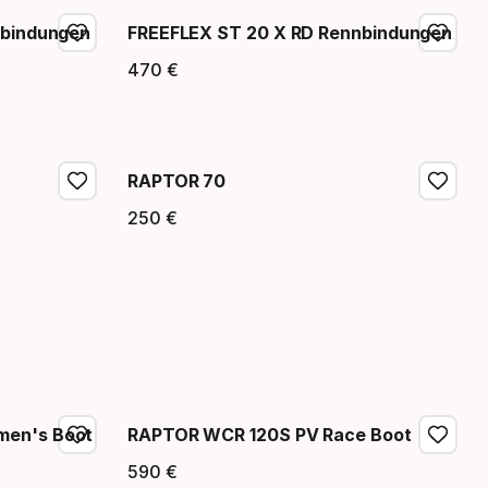
nbindungen
FREEFLEX ST 20 X RD Rennbindungen
470
€
Endpreis
RAPTOR 70
250
€
Endpreis
en's Boot
RAPTOR WCR 120S PV Race Boot
590
€