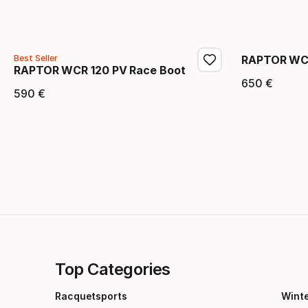
Endpreis
Endpr
Best Seller
RAPTOR WCR
RAPTOR WCR 120 PV Race Boot
650
€
Endpr
590
€
Endpreis
Top Categories
Racquetsports
Wint