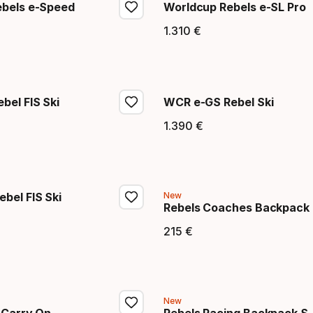
ebels e-Speed
Worldcup Rebels e-SL Pro
1
.
310
€
eis
Endpreis
bel FIS Ski
WCR e-GS Rebel Ski
1
.
390
€
eis
Endpreis
bel FIS Ski
New
Rebels Coaches Backpack
eis
215
€
Endpreis
New