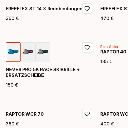
FREEFLEX ST 14 X Rennbindungen
FREEFLEX S
360
€
470
€
Endpreis
Endpr
Best Seller
RAPTOR 40 
135
€
Endpr
NEVES PRO 5K RACE SKIBRILLE +
ERSATZSCHEIBE
150
€
Endpreis
RAPTOR WCR 70
RAPTOR WC
360
€
400
€