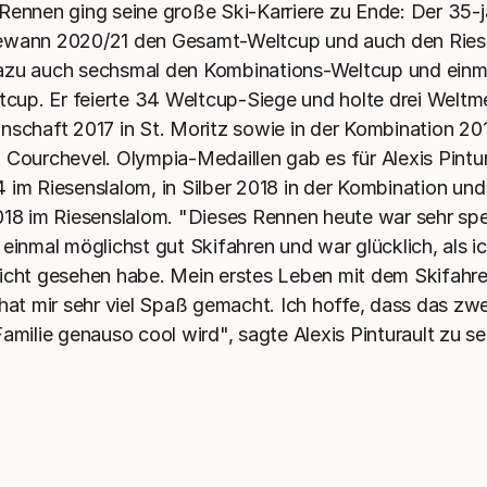
Rennen ging seine große Ski-Karriere zu Ende: Der 35-j
ewann 2020/21 den Gesamt-Weltcup und auch den Ries
azu auch sechsmal den Kombinations-Weltcup und einm
tcup. Er feierte 34 Weltcup-Siege und holte drei Weltmei
nschaft 2017 in St. Moritz sowie in der Kombination 201
 Courchevel. Olympia-Medaillen gab es für Alexis Pintur
 im Riesenslalom, in Silber 2018 in der Kombination und
018 im Riesenslalom. "Dieses Rennen heute war sehr spez
einmal möglichst gut Skifahren und war glücklich, als ic
icht gesehen habe. Mein erstes Leben mit dem Skifahren
 hat mir sehr viel Spaß gemacht. Ich hoffe, dass das zw
Familie genauso cool wird", sagte Alexis Pinturault zu s