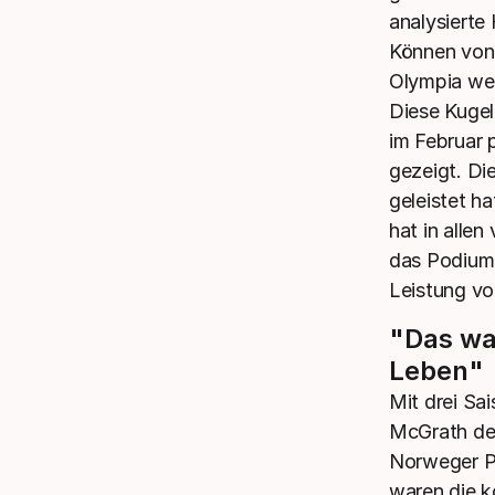
analysierte
Können von A
Olympia weg
Diese Kugel
im Februar 
gezeigt. Di
geleistet ha
hat in allen
das Podium,
Leistung von
"Das wa
Leben"
Mit drei Sa
McGrath den
Norweger Pl
waren die 