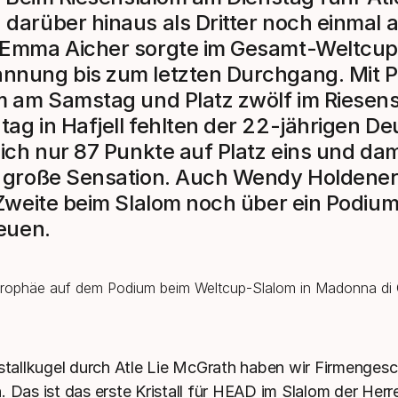
darüber hinaus als Dritter noch einmal 
 Emma Aicher sorgte im Gesamt-Weltcup
nung bis zum letzten Durchgang. Mit Pl
m am Samstag und Platz zwölf im Riesen
ag in Hafjell fehlten der 22-jährigen D
lich nur 87 Punkte auf Platz eins und dam
 große Sensation. Auch Wendy Holdener
 Zweite beim Slalom noch über ein Podiu
reuen.
istallkugel durch Atle Lie McGrath haben wir Firmengesc
. Das ist das erste Kristall für HEAD im Slalom der Herr