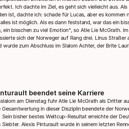
rfekt. Ich dachte im Ziel, es geht sich vielleicht aus. Al
en ist, dachte ich: schade für Lucas, aber es kommen 
alles ist möglich. Als es dann feststand, war das ein bi
ch, ein bisschen zu viel Emotion", so Atle Lie McGrath. 
ssierte sich der Norweger auf Rang drei. Linus Straßer 
 wurde zum Abschluss im Slalom Achter, der Brite Lauri
inturault beendet seine Karriere
slalom am Dienstag fuhr Atle Lie McGrath als Dritter a
 Gesamtwertung in dieser Disziplin beendete der Norw
. Sein bisher bestes Weltcup-Resultat erreichte der De
Siebter. Alexis Pinturault wurde in seinem letzten Renne