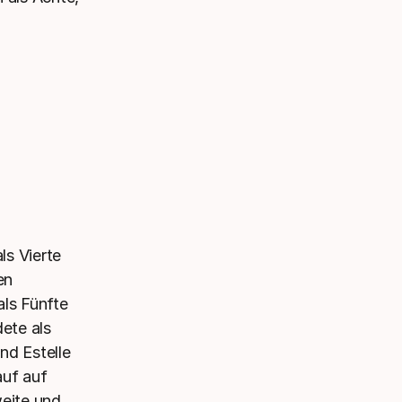
s Vierte
en
als Fünfte
ete als
nd Estelle
auf auf
eite und