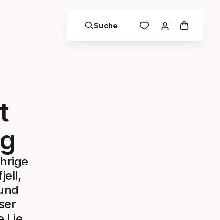
Suche
t
ig
ährige
ell,
 und
eser
e Lie