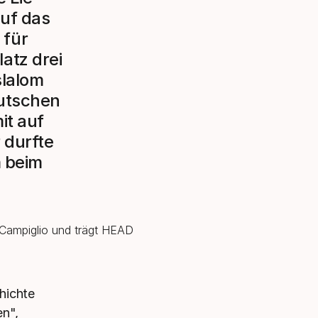
auf das
 für
atz drei
slalom
eutschen
it auf
 durfte
m beim
hichte
en",