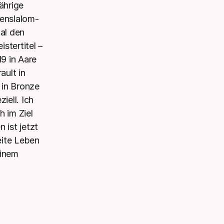
ährige
enslalom-
al den
stertitel –
9 in Aare
ault in
 in Bronze
iell. Ich
h im Ziel
 ist jetzt
eite Leben
einem