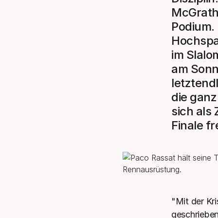
McGrath 
Podium.
Hochspan
im Slalo
am Sonnt
letztend
die ganz
sich als
Finale f
"Mit der Kr
geschrieben