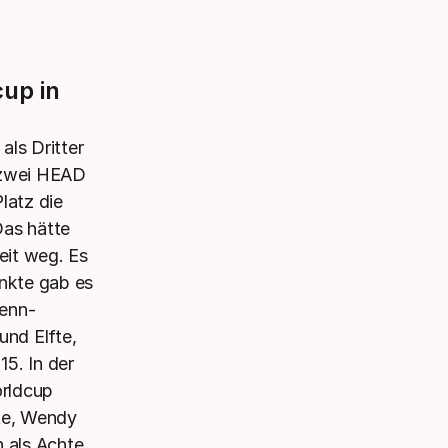
up in
ls Dritter
 zwei HEAD
latz die
Das hätte
eit weg. Es
unkte gab es
wenn-
und Elfte,
15. In der
rldcup
ite, Wendy
 als Achte,