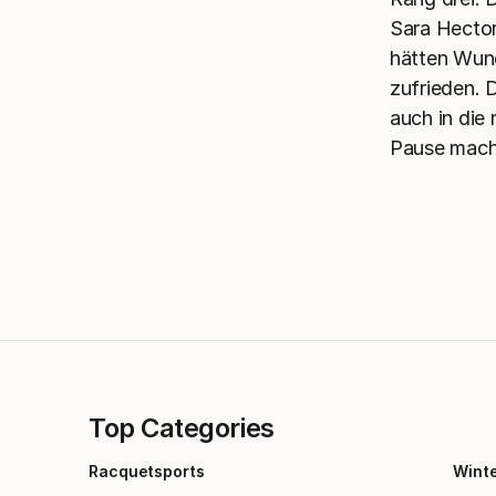
Sara Hector
hätten Wund
zufrieden. 
auch in die 
Pause mach
Top Categories
Racquetsports
Wint