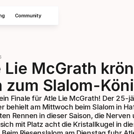
ng
Community
6
e Lie McGrath krön
h zum Slalom-Kön
ein Finale für Atle Lie McGrath! Der 25-j
 behielt am Mittwoch beim Slalom in Hafj
ten Rennen in dieser Saison, die Nerven
sich mit Platz acht die Kristallkugel in di
n. Beim Riesenslalom am Dienstag fuhr Atl