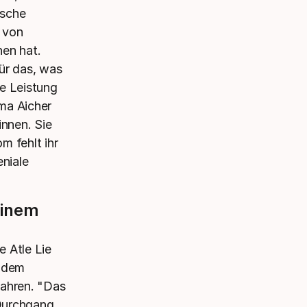
ische
e von
en hat.
ür das, was
ne Leistung
mma Aicher
innen. Sie
om fehlt ihr
niale
einem
e Atle Lie
e dem
fahren. "Das
Durchgang