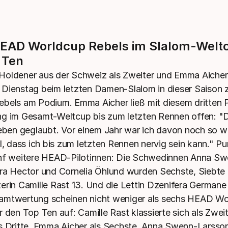
EAD Worldcup Rebels im Slalom-Weltc
 Ten
oldener aus der Schweiz als Zweiter und Emma Aicher a
 Dienstag beim letzten Damen-Slalom in dieser Saison
bels am Podium. Emma Aicher ließ mit diesem dritten P
g im Gesamt-Weltcup bis zum letzten Rennen offen: "
Leben geglaubt. Vor einem Jahr war ich davon noch so w
ol, dass ich bis zum letzten Rennen nervig sein kann." P
ünf weitere HEAD-Pilotinnen: Die Schwedinnen Anna S
ra Hector und Cornelia Öhlund wurden Sechste, Siebte 
erin Camille Rast 13. Und die Lettin Dzenifera Germane 
amtwertung scheinen nicht weniger als sechs HEAD Wo
r den Top Ten auf: Camille Rast klassierte sich als Zwe
s Dritte, Emma Aicher als Sechste, Anna Swenn-Larsson