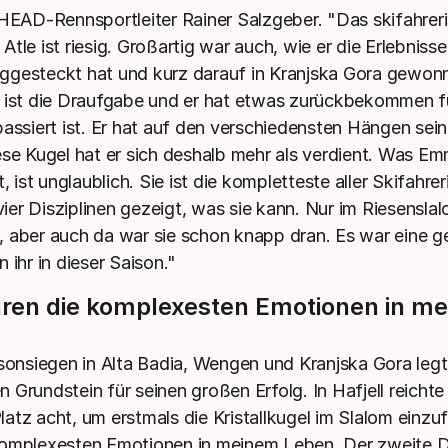
 HEAD-Rennsportleiter Rainer Salzgeber. "Das skifahrer
tle ist riesig. Großartig war auch, wie er die Erlebniss
gesteckt hat und kurz darauf in Kranjska Gora gewonn
 ist die Draufgabe und er hat etwas zurückbekommen f
passiert ist. Er hat auf den verschiedensten Hängen sei
ese Kugel hat er sich deshalb mehr als verdient. Was E
t, ist unglaublich. Sie ist die kompletteste aller Skifahrer
 vier Disziplinen gezeigt, was sie kann. Nur im Riesenslal
 aber auch da war sie schon knapp dran. Es war eine ge
 ihr in dieser Saison."
ren die komplexesten Emotionen in m
isonsiegen in Alta Badia, Wengen und Kranjska Gora legt
 Grundstein für seinen großen Erfolg. In Hafjell reicht
atz acht, um erstmals die Kristallkugel im Slalom einzu
komplexesten Emotionen in meinem Leben. Der zweite 