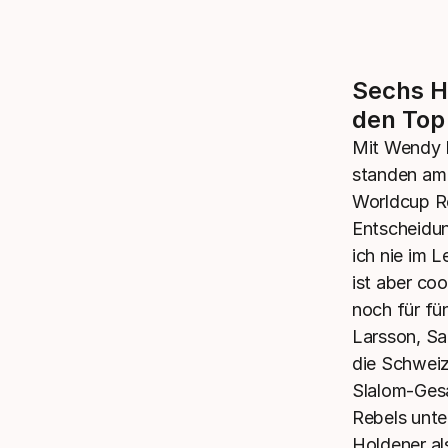
Sechs H
den Top
Mit Wendy H
standen am
Worldcup Re
Entscheidun
ich nie im 
ist aber co
noch für f
Larsson, Sa
die Schweiz
Slalom-Ges
Rebels unte
Holdener al