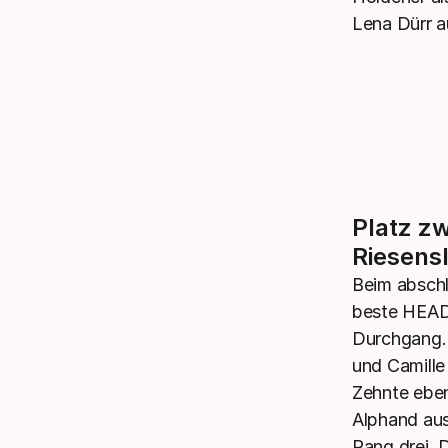
Lena Dürr a
Platz zw
Riesens
Beim abschl
beste HEAD-
Durchgang. 
und Camille
Zehnte eben
Alphand aus
Rang drei. 