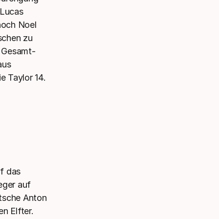
s Lucas
noch Noel
sschen zu
Im Gesamt-
aus
e Taylor 14.
uf das
eger auf
utsche Anton
n Elfter.