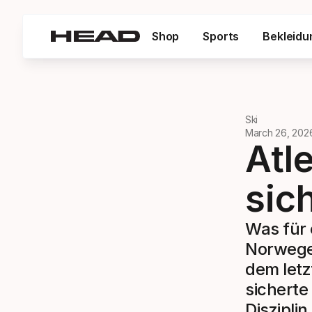
Shop
Sports
Bekleidu
Ski
March 26, 202
Atl
sic
Was für 
Norweger
dem letz
sicherte 
Diszipli