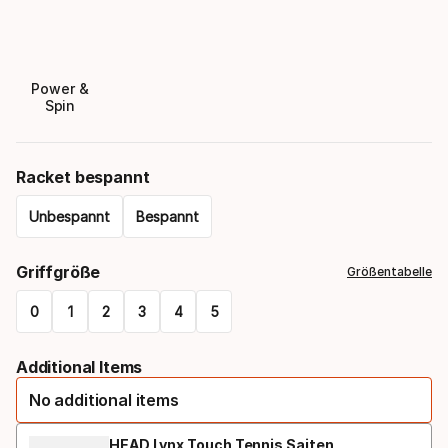
Power &
Spin
Racket bespannt
Unbespannt
Bespannt
Please
Griffgröße
Größentabelle
select
0
1
2
3
4
5
option:
Please
racket
Additional Items
select
bespannt
No additional items
option:
griffgröße
HEAD Lynx Touch Tennis Saiten