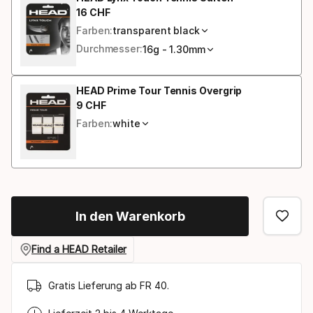
16
CHF
Endpreis
Farben:
transparent black
Durchmesser:
16g - 1.30mm
HEAD Prime Tour Tennis Overgrip
9
CHF
Endpreis
Farben:
white
In den Warenkorb
Find a HEAD Retailer
Gratis Lieferung ab FR 40.