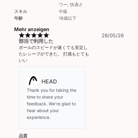
ワー, 快適さ
スキル
中級
年齢
18歳以下
Mehr anzeigen
Veröf
28/05/26
部活で利用した
ボールのスピードが速くても安定し
たレシーブができた。 打感もとても
いい
Kommentare
des
Store-
Thank you for taking the 
Besitzers
time to share your 
zu
feedback. We’re glad to 
{{Reviewer_name}}s
hear about your 
Bewertung
experience.
von
Fri
May
品質