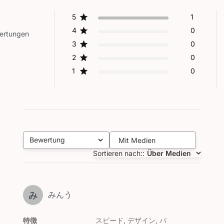
5
1
4
0
wertungen
3
0
2
0
1
0
Bewertung
Mit Medien
Alle Bewertungen
Sortieren nach:
:
Über Medien
みんう
み
特徴
スピード, デザイン, パ