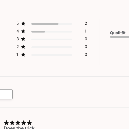
5
2
4
1
Qualität
3
0
2
0
1
0
Does the trick