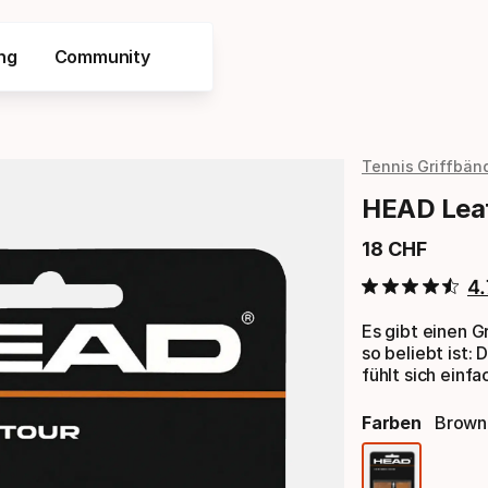
ng
Community
Tennis Griffbän
HEAD Leat
18
CHF
Endpreis
4.
Es gibt einen G
so beliebt ist
fühlt sich einfa
Farben
Brown