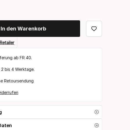
uswahl
In den Warenkorb
Retailer
eferung ab FR 40.
t 2 bis 4 Werktage.
se Retoursendung
iderrufen
g
Daten