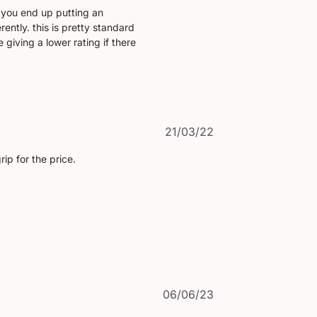
ce you end up putting an
ently. this is pretty standard
ee giving a lower rating if there
Veröffentlichungsd
21/03/22
ip for the price.
Veröffentlichungsd
06/06/23