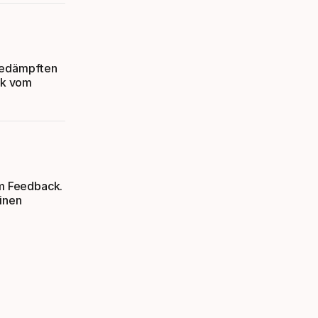
 gedämpften
ck vom
em Feedback.
einen