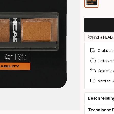
Farba
Find a HEAD 
Gratis Li
Lieferzei
Kostenlo
Vertrag w
Beschreibun
Technische 