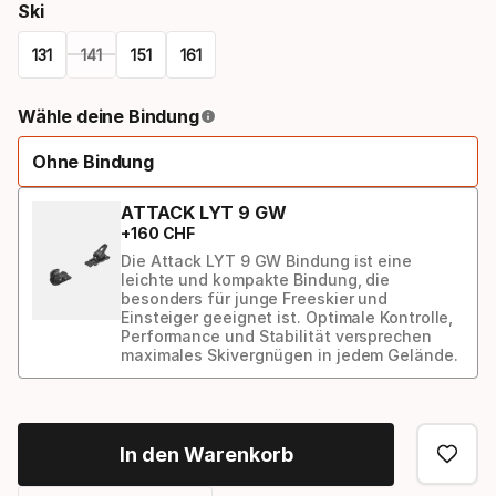
Ski
131
141
151
161
Please
Wähle deine Bindung
select
Ohne Bindung
option:
ski
ATTACK LYT 9 GW
+
160
CHF
Die Attack LYT 9 GW Bindung ist eine
leichte und kompakte Bindung, die
besonders für junge Freeskier und
Einsteiger geeignet ist. Optimale Kontrolle,
Performance und Stabilität versprechen
maximales Skivergnügen in jedem Gelände.
Bindungs-
Option
In den Warenkorb