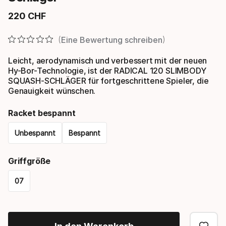
220
CHF
Endpreis
Eine Bewertung schreiben
Leicht, aerodynamisch und verbessert mit der neuen
Hy-Bor-Technologie, ist der RADICAL 120 SLIMBODY
SQUASH-SCHLÄGER für fortgeschrittene Spieler, die
Genauigkeit wünschen.
Racket bespannt
Unbespannt
Bespannt
Please
Griffgröße
select
07
option:
Please
racket
select
bespannt