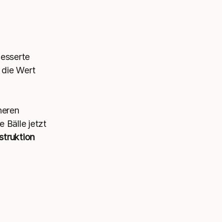
besserte
 die Wert
heren
 Bälle jetzt
struktion