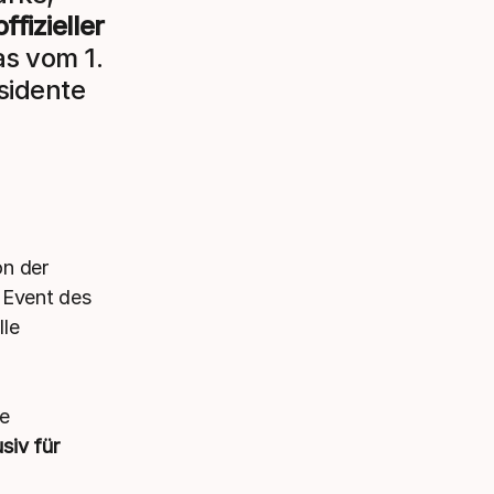
offizieller
as vom 1.
sidente
on der
 Event des
lle
re
siv für