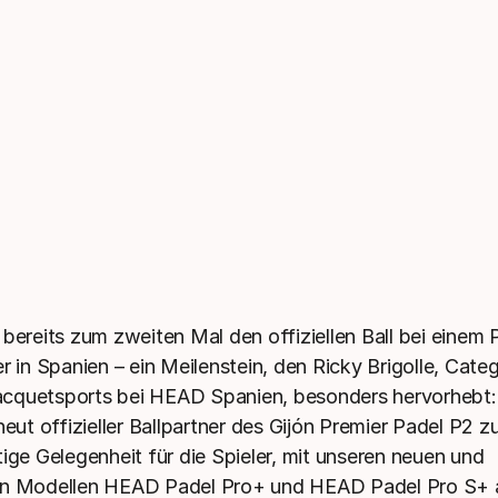
 lieferbar
D PRO S+ Einzeldose mit 3 Padelbällen
0
CHF
ndpreis
 bereits zum zweiten Mal den offiziellen Ball bei einem 
r in Spanien – ein Meilenstein, den Ricky Brigolle, Cate
cquetsports bei HEAD Spanien, besonders hervorhebt: 
neut offizieller Ballpartner des Gijón Premier Padel P2 zu
tige Gelegenheit für die Spieler, mit unseren neuen und
en Modellen HEAD Padel Pro+ und HEAD Padel Pro S+ a