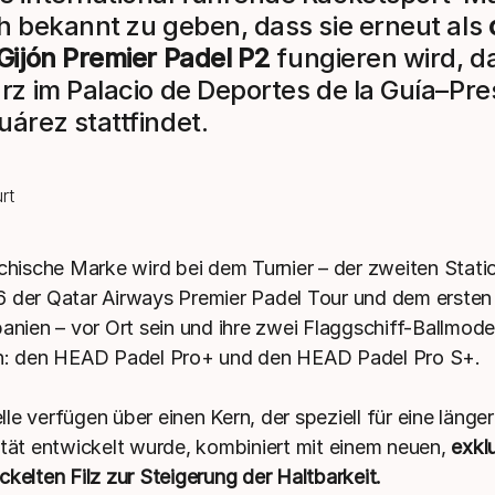
ch bekannt zu geben, dass sie erneut als
 Gijón Premier Padel P2
fungieren wird, d
ärz im Palacio de Deportes de la Guía–Pre
uárez stattfindet.
ichische Marke wird bei dem Turnier – der zweiten Stati
 der Qatar Airways Premier Padel Tour und dem ersten
panien – vor Ort sein und ihre zwei Flaggschiff-Ballmode
en: den HEAD Padel Pro+ und den HEAD Padel Pro S+.
le verfügen über einen Kern, der speziell für eine länge
ität entwickelt wurde, kombiniert mit einem neuen,
exklu
ckelten Filz zur Steigerung der Haltbarkeit.