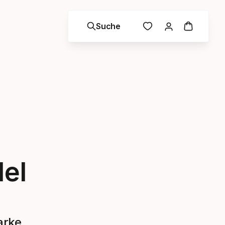
Suche
del
arke,