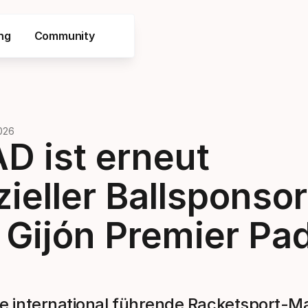
ng
Community
2026
D ist erneut
zieller Ballsponsor
 Gijón Premier Pa
e international führende Racketsport-M