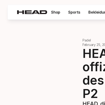
Shop
Sports
Bekleidu
Padel
February 25, 
HEA
offi
des
P2
HEAD, di