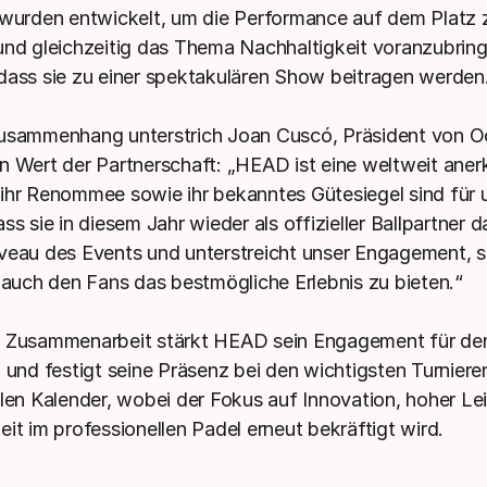
 wurden entwickelt, um die Performance auf dem Platz 
und gleichzeitig das Thema Nachhaltigkeit voranzubring
dass sie zu einer spektakulären Show beitragen werden
Zusammenhang unterstrich Joan Cuscó, Präsident von 
n Wert der Partnerschaft: „HEAD ist eine weltweit aner
ihr Renommee sowie ihr bekanntes Gütesiegel sind für 
ss sie in diesem Jahr wieder als offizieller Ballpartner d
veau des Events und unterstreicht unser Engagement, 
s auch den Fans das bestmögliche Erlebnis zu bieten.“
e Zusammenarbeit stärkt HEAD sein Engagement für de
l und festigt seine Präsenz bei den wichtigsten Turniere
alen Kalender, wobei der Fokus auf Innovation, hoher Le
eit im professionellen Padel erneut bekräftigt wird.