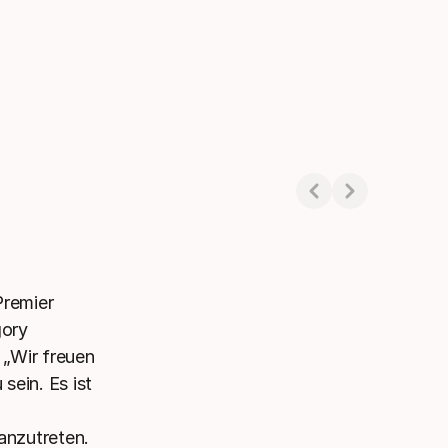
Premier
gory
„Wir freuen
 sein. Es ist
nzutreten.