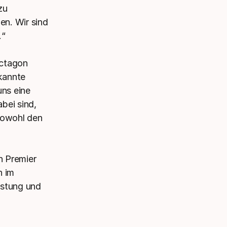
zu
en. Wir sind
.“
Octagon
kannte
uns eine
abei sind,
sowohl den
n Premier
n im
istung und