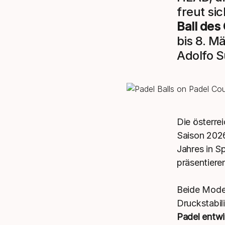
freut si
Ball des
bis 8. M
Adolfo S
Die österre
Saison 2026
Jahres in S
präsentier
Beide Model
Druckstabil
Padel entwi