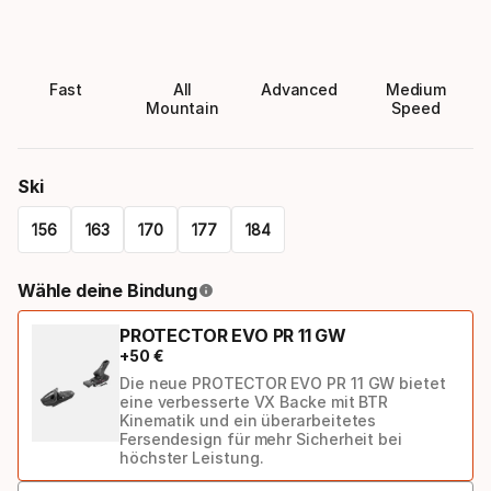
Fast
All
Advanced
Medium
Mountain
Speed
Ski
156
163
170
177
184
Please
Wähle deine Bindung
select
PROTECTOR EVO PR 11 GW
option:
+
50
€
ski
Die neue PROTECTOR EVO PR 11 GW bietet
eine verbesserte VX Backe mit BTR
Kinematik und ein überarbeitetes
Fersendesign für mehr Sicherheit bei
höchster Leistung.