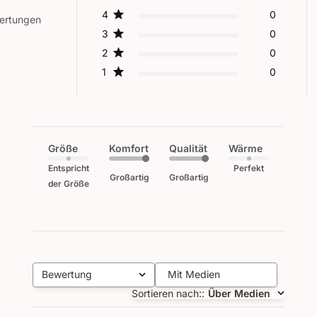
4
0
wertungen
3
0
2
0
1
0
Größe
Komfort
Qualität
Wärme
Entspricht
Perfekt
Großartig
Großartig
der Größe
Bewertung
Mit Medien
Alle Bewertungen
Sortieren nach:
:
Über Medien