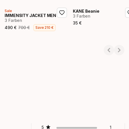
Sale
KANE Beanie
IMMENSITY JACKET MEN
3 Farben
3 Farben
35
€
Endpreis
490
€
700
€
Save
210
€
Endpreis
Ursprünglicher Preis
Showing 1-2 of 2
5
1