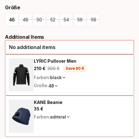
Größe
46
48
50
52
54
56
58
Größen-
Additional Items
Option
No additional items
LYRIC Pullover Men
210
€
300
€
Save
90
€
Endpreis
Ursprünglicher Preis
Farben:
black
Größe:
48
KANE Beanie
35
€
Endpreis
Farben:
admiral