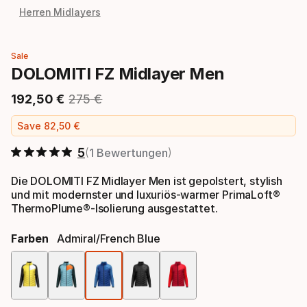
Herren Midlayers
Sale
DOLOMITI FZ Midlayer Men
192
,
50
€
275
€
Endpreis
Ursprünglicher Preis
Save
82
,
50
€
5
1 Bewertungen
Die DOLOMITI FZ Midlayer Men ist gepolstert, stylish
und mit modernster und luxuriös-warmer PrimaLoft®
ThermoPlume®-Isolierung ausgestattet.
Farben
Admiral/french Blue
Farbauswahl