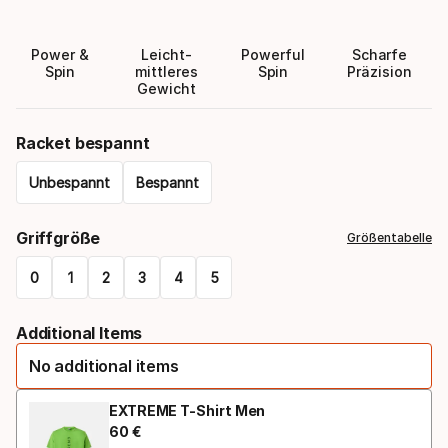
Power &
Leicht-
Powerful
Scharfe
Spin
mittleres
Spin
Präzision
Gewicht
Racket bespannt
Unbespannt
Bespannt
Please
Griffgröße
Größentabelle
select
0
1
2
3
4
5
option:
Please
racket
Additional Items
select
bespannt
No additional items
option:
griffgröße
EXTREME T-Shirt Men
60
€
Endpreis