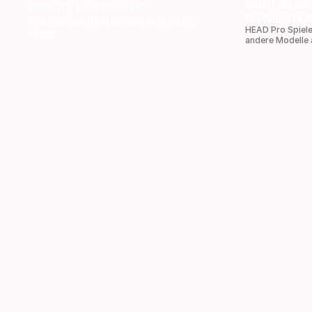
damit du da
lebendige Farbton ein
genießen ka
markantes Statement auf dem
HEAD Pro Spiele
Platz.
andere Modelle 