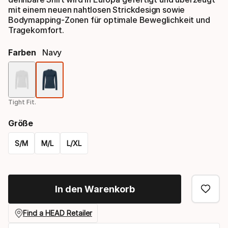
mit einem neuen nahtlosen Strickdesign sowie
Bodymapping-Zonen für optimale Beweglichkeit und
Tragekomfort.
Farben
Navy
Farbauswahl
Tight Fit.
Größe
S/M
M/L
L/XL
Please
select
In den Warenkorb
option:
größe
Find a HEAD Retailer