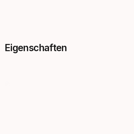
Eigenschaften
Die Bindung der
Neue BTR
Champion
Die neue BT
konstante A
Such nach unseren
Rückwärtsdr
Rennbindungen auf dem
mehr Sicherh
nächsten Weltcup-Podium.
Sie gleicht 
zwei untersc