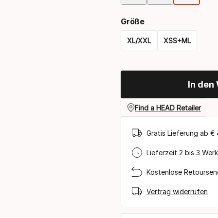
Größe
XL/XXL
XSS+ML
Please
select
In den
option:
größe
Find a HEAD Retailer
Gratis Lieferung ab € 
Lieferzeit 2 bis 3 Wer
Kostenlose Retourse
Vertrag widerrufen