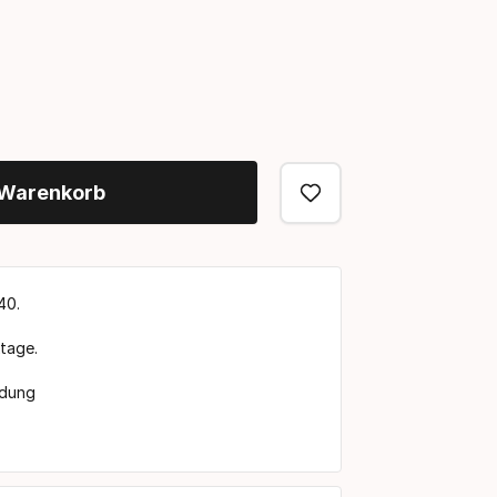
 Warenkorb
40.
ktage.
ndung