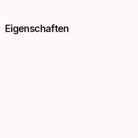
Eigenschaften
Neue Dimensionen des
Neue Tita
Shredens
Konstrukt
Diesen Winter wurde die KORE-
Zwei Titanal
Linie komplett überarbeitet.
den Ski opti
Neue Konstruktion und
perfekte Dä
Geometrie sorgen für maximalen
überlegenes
Fahrspaß – egal, wie wild es am
direkten Ko
Berg zugeht.