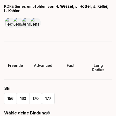
KORE Series empfohlen von
H. Wessel
,
J. Hotter
,
J. Keller
,
L. Kohler
Freeride
Advanced
Fast
Long
Radius
Ski
156
163
170
177
Please
Wähle deine Bindung