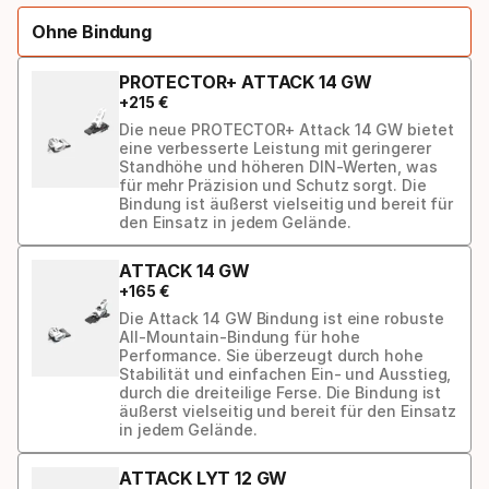
select
Ohne Bindung
option:
ski
PROTECTOR+ ATTACK 14 GW
+
215
€
Die neue PROTECTOR+ Attack 14 GW bietet
eine verbesserte Leistung mit geringerer
Standhöhe und höheren DIN-Werten, was
für mehr Präzision und Schutz sorgt. Die
Bindung ist äußerst vielseitig und bereit für
den Einsatz in jedem Gelände.
ATTACK 14 GW
+
165
€
Die Attack 14 GW Bindung ist eine robuste
All-Mountain-Bindung für hohe
Performance. Sie überzeugt durch hohe
Stabilität und einfachen Ein- und Ausstieg,
durch die dreiteilige Ferse. Die Bindung ist
äußerst vielseitig und bereit für den Einsatz
in jedem Gelände.
ATTACK LYT 12 GW