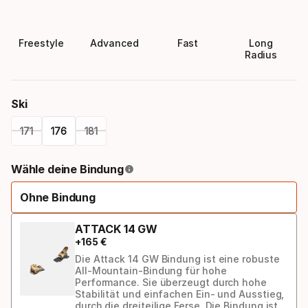
Freestyle
Advanced
Fast
Long
Radius
Ski
171
176
181
Please
Wähle deine Bindung
select
Ohne Bindung
option:
ski
ATTACK 14 GW
+
165
€
Die Attack 14 GW Bindung ist eine robuste
All-Mountain-Bindung für hohe
Performance. Sie überzeugt durch hohe
Stabilität und einfachen Ein- und Ausstieg,
durch die dreiteilige Ferse. Die Bindung ist