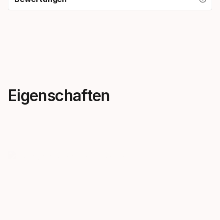
Eigenschaften
Kreativität kennt keine
Ski, die d
Grenzen.
treffen
"OBLIVION – gemacht für
Die neuen O
Fortschritt am ganzen Berg
sind von Pr
Folge unseren visionärsten
Katalysatore