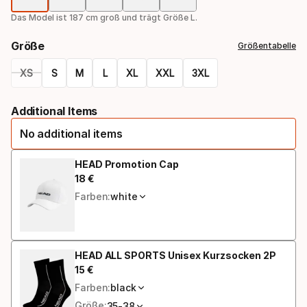
Das Model ist 187 cm groß und trägt Größe L.
Größe
Größentabelle
XS
S
M
L
XL
XXL
3XL
Größen-
Additional Items
Option
No additional items
HEAD Promotion Cap
18
€
Endpreis
Farben:
white
HEAD ALL SPORTS Unisex Kurzsocken 2P
15
€
Endpreis
Farben:
black
Größe:
35-38