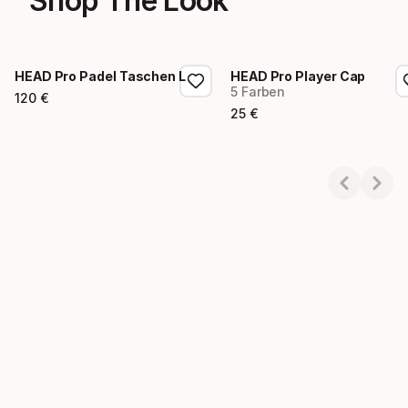
Shop The Look
HEAD Pro Padel Taschen L
HEAD Pro Player Cap
5 Farben
120
€
Endpreis
25
€
Endpreis
Showing 1-2 of 2