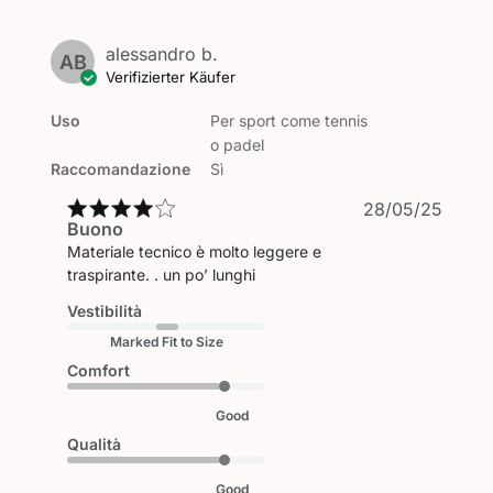
alessandro b.
AB
Verifizierter Käufer
Uso
Per sport come tennis
o padel
Raccomandazione
Sì
Veröf
28/05/25
Buono
Materiale tecnico è molto leggere e
traspirante. . un po’ lunghi
Vestibilità
Marked Fit to Size
Comfort
Good
Qualità
Good