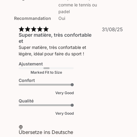
comme le tennis ou
padel
Recommandation
Oui
Veröf
31/08/25
Super matière, très confortable
et
Super matière, très confortable et
légère, idéal pour faire du sport !
Ajustement
Marked Fit to Size
Confort
Very Good
Qualité
Very Good
Übersetze ins Deutsche