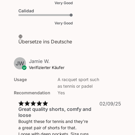
Very Good
Calidad
Very Good
Übersetze ins Deutsche
Jamie W.
JW
Verifizierter Käufer
Usage
A racquet sport such
as tennis or padel
Recommendation
Yes
Veröf
02/09/25
Great quality shorts, comfy and
loose
Bought these for tennis and they’re
a great pair of shorts for that.
Loose with deep pockets. Size runs