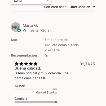
Land
Alle
Sortieren nach:
:
Über Medien
Marta G.
MG
Verifizierter Käufer
Uso
Un deporte de
raqueta como el tenis
o el pádel
Recomendación
Sí
Veröf
09/11/25
Buena calidad.
Diseño original y muy cómoda. Los
pantalones dan talla
Ajuste
Marked Size Up
Confort