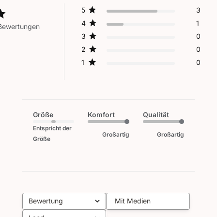
5
3
4
1
 Bewertungen
3
0
2
0
1
0
Größe
Komfort
Qualität
Entspricht der
Großartig
Großartig
Größe
Bewertung
Mit Medien
Alle Bewertungen