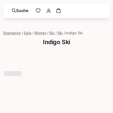
Suche
Startseite
Sale
Winter
Ski
Ski
Indigo Ski
Indigo Ski