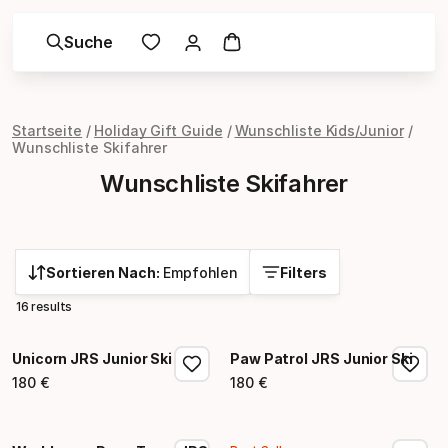
Suche
Startseite
Holiday Gift Guide
Wunschliste Kids/Junior
Wunschliste Skifahrer
Wunschliste Skifahrer
Sortieren Nach:
Empfohlen
Filters
16 results
Unicorn JRS Junior Ski
Paw Patrol JRS Junior Ski
180
€
180
€
Endpreis
Endpreis