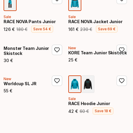
Sale
Sale
RACE NOVA Pants Junior
RACE NOVA Jacket Junior
126
€
180
€
161
€
230
€
Save
54
€
Save
69
€
Endpreis
Ursprünglicher Preis
Endpreis
Ursprünglicher Preis
Monster Team Junior
New
KORE Team Junior Skistock
Skistock
25
€
30
€
Endpreis
Endpreis
New
Worldcup SL JR
55
€
Endpreis
Sale
RACE Hoodie Junior
42
€
60
€
Save
18
€
Endpreis
Ursprünglicher Preis