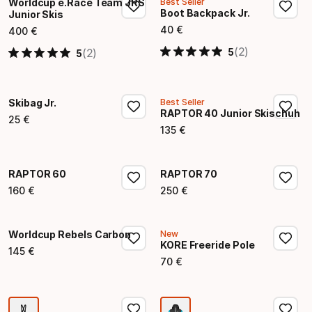
Worldcup e.Race Team JRS
Best Seller
Boot Backpack Jr.
Junior Skis
40
€
400
€
Endpreis
Endpreis
(2)
5
(2)
5
Skibag Jr.
Best Seller
RAPTOR 40 Junior Skischuh
25
€
Endpreis
135
€
Endpreis
RAPTOR 60
RAPTOR 70
160
€
250
€
Endpreis
Endpreis
Worldcup Rebels Carbon
New
KORE Freeride Pole
145
€
Endpreis
70
€
Endpreis