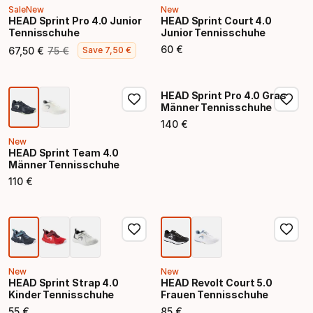
Sale
New
New
HEAD Sprint Pro 4.0 Junior
HEAD Sprint Court 4.0
Tennisschuhe
Junior Tennisschuhe
60
€
67
,
50
€
75
€
Save
7
,
50
€
Endpreis
Endpreis
Ursprünglicher Preis
HEAD Sprint Pro 4.0 Gras
Männer Tennisschuhe
140
€
Endpreis
New
HEAD Sprint Team 4.0
Männer Tennisschuhe
110
€
Endpreis
New
New
HEAD Sprint Strap 4.0
HEAD Revolt Court 5.0
Kinder Tennisschuhe
Frauen Tennisschuhe
55
€
85
€