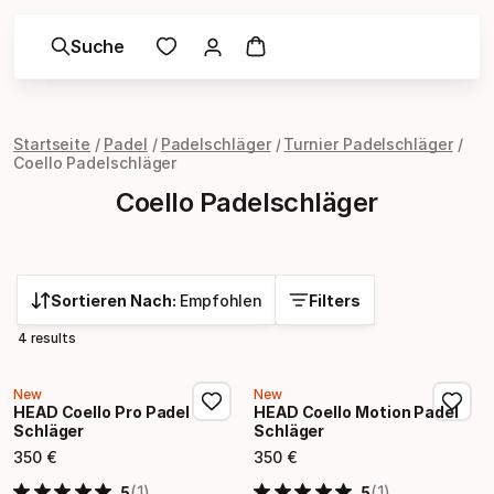
Suche
Startseite
Padel
Padelschläger
Turnier Padelschläger
Coello Padelschläger
Coello Padelschläger
Sortieren Nach:
Empfohlen
Filters
4 results
New
New
HEAD Coello Pro Padel
HEAD Coello Motion Padel
Schläger
Schläger
350
€
350
€
Endpreis
Endpreis
(1)
(1)
5
5