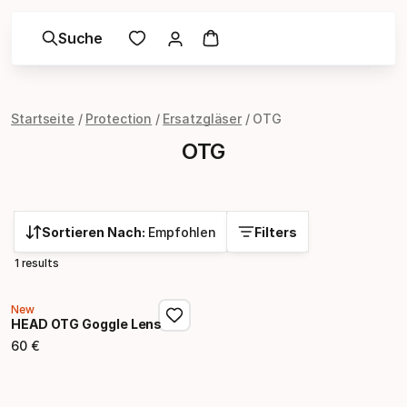
Suche
Startseite
Protection
Ersatzgläser
OTG
OTG
Sortieren Nach:
Empfohlen
Filters
1 results
New
HEAD OTG Goggle Lens
60
€
Endpreis