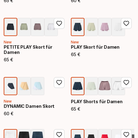
65
€
60
€
Endpreis
Endpreis
New
New
PETITE PLAY Skort für
PLAY Skort für Damen
Damen
65
€
Endpreis
65
€
Endpreis
New
PLAY Shorts für Damen
DYNAMIC Damen Skort
65
€
Endpreis
60
€
Endpreis