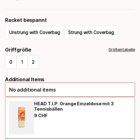
Racket bespannt
Unstrung with Coverbag
Strung with Coverbag
Please
Griffgröße
Größentabelle
select
0
1
2
option:
Please
racket
Additional Items
select
bespannt
No additional items
option:
griffgröße
HEAD T.I.P. Orange Einzeldose mit 3
Tennisbällen
9
CHF
Endpreis