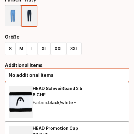
Farbauswahl
Größe
S
M
L
XL
XXL
3XL
Größen-
Additional Items
Option
No additional items
HEAD Schweißband 2.5
8
CHF
Endpreis
Farben:
black/white
HEAD Promotion Cap