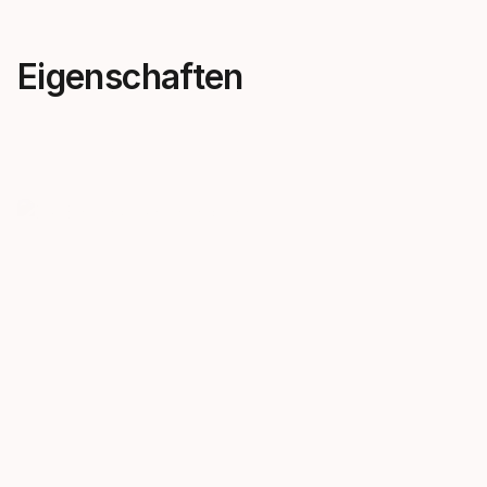
Eigenschaften
Die Bindung der
Neue BTR
Champions
Die neue BT
konstante A
Such nach unseren speed blue
Rückwärtsdr
Rennbindungen auf dem
mehr Sicherh
nächsten Weltcup-Podium.
Sie gleicht 
zwei untersc
Auslösechara
vertikaler B