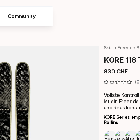
Community
Skis
Freeride S
KORE 118 
830
CHF
Endpreis
E
Vollste Kontrol
ist ein Freeride
und Reaktionsf
KORE Series em
Rollins