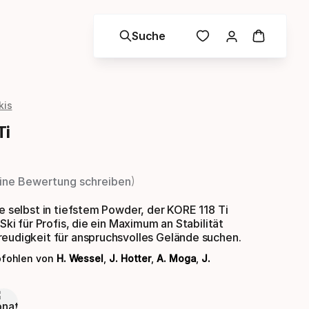
Suche
kis
Ti
ine Bewertung schreiben
le selbst in tiefstem Powder, der KORE 118 Ti
 Ski für Profis, die ein Maximum an Stabilität
reudigkeit für anspruchsvolles Gelände suchen.
pfohlen von
H. Wessel
,
J. Hotter
,
A. Moga
,
J.