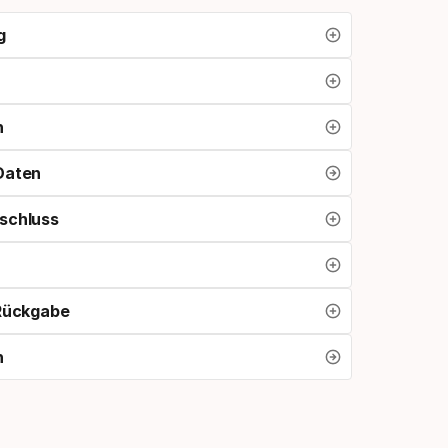
g
n
Daten
schluss
 Rückgabe
n