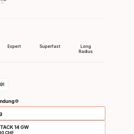
Expert
Superfast
Long
Radius
191
indung
g
TACK 14 GW
30
CHF