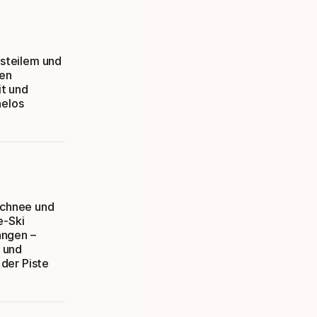
 steilem und
ten
it und
helos
rschnee und
e-Ski
ängen –
n und
der Piste