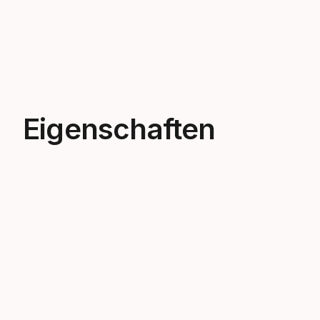
Eigenschaften
Neue Dimensionen des Shredens
Diesen Winter wurde die KORE-Linie
komplett überarbeitet. Neue
Konstruktion und Geometrie sorgen für
maximalen Fahrspaß – egal, wie wild es