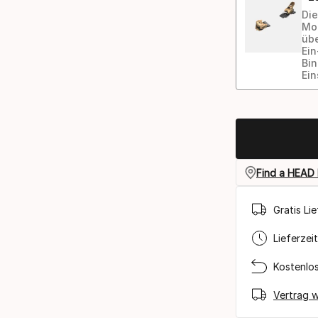
Die
Mou
übe
Ein
Bin
Ein
Bindungs-
Option
Find a HEAD 
Gratis Li
Lieferzei
Kostenlo
Vertrag w