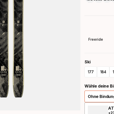
Freeride
Ski
177
184
Please
Wähle deine B
select
Ohne Bindun
option:
ski
AT
+
2