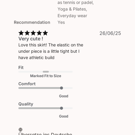
as tennis or padel,
Yoga & Pilates,
Everyday wear
Recommendation
Yes
Veröf
26/06/25
Very cute !
Love this skirt! The elastic on the
under piece is a little tight but I
have athletic build
Fit
Marked Fit to Size
Comfort
Good
Quality
Good
Übersetze ins Deutsche