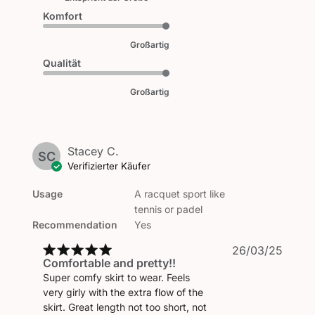
Komfort
Großartig
Qualität
Großartig
Stacey C.
SC
Verifizierter Käufer
Usage
A racquet sport like
tennis or padel
Recommendation
Yes
Veröf
26/03/25
Comfortable and pretty!!
Super comfy skirt to wear. Feels
very girly with the extra flow of the
skirt. Great length not too short, not