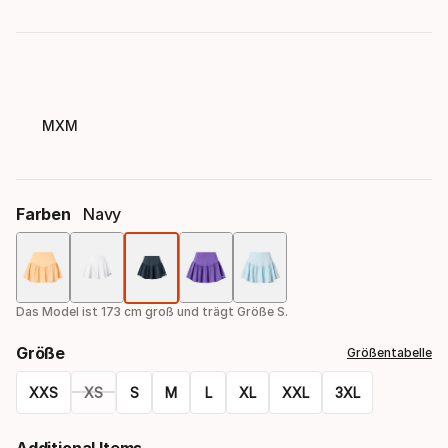
MXM
Farben
Navy
Farbauswahl
Das Model ist 173 cm groß und trägt Größe S.
Größe
Größentabelle
XXS
XS
S
M
L
XL
XXL
3XL
Größen-
Additional Items