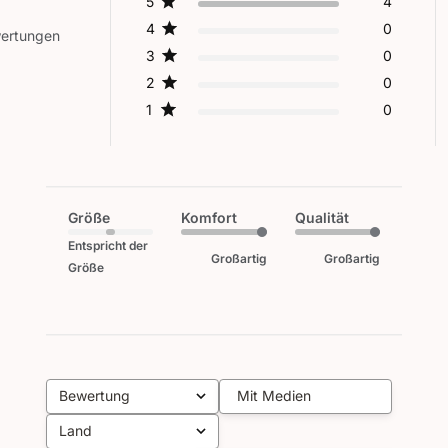
5
4
4
0
wertungen
3
0
2
0
1
0
Größe
Komfort
Qualität
Entspricht der
Großartig
Großartig
Größe
Bewertung
Mit Medien
Alle Bewertungen
Land
Alle