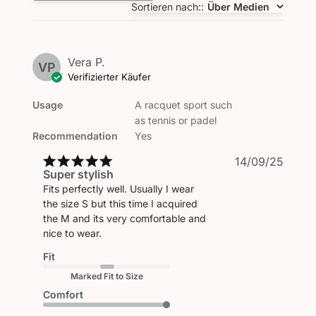
Sortieren nach:
:
Über Medien
Vera P.
VP
Verifizierter Käufer
Usage
A racquet sport such
as tennis or padel
Recommendation
Yes
Veröf
14/09/25
Super stylish
Fits perfectly well. Usually I wear
the size S but this time I acquired
the M and its very comfortable and
nice to wear.
Fit
Marked Fit to Size
Comfort