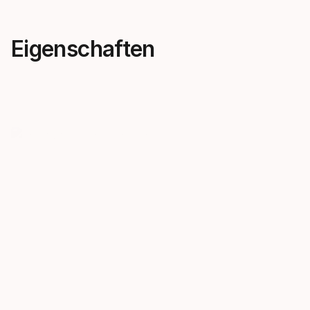
Eigenschaften
Kreativität kennt keine
Ski, die d
Grenzen.
treffen
"OBLIVION – gemacht für
Die neuen O
Fortschritt am ganzen Berg
sind von Pr
Folge unseren visionärsten
Katalysatore
Freeskiern in neues Terrain und
Freu dich auf
auf neue Ebenen kreativer
Energie und
Freiheit."