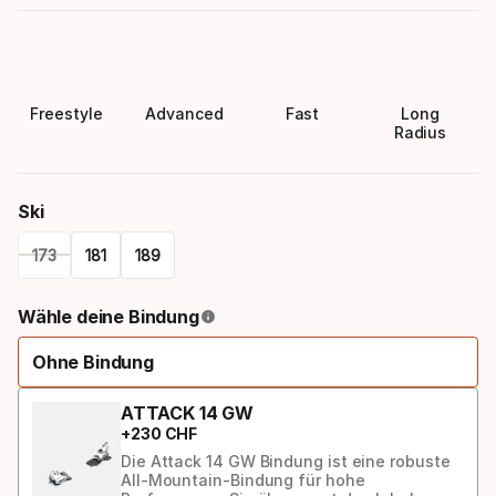
Freestyle
Advanced
Fast
Long
Radius
Ski
173
181
189
Please
Wähle deine Bindung
select
Ohne Bindung
option:
ski
ATTACK 14 GW
+
230
CHF
Die Attack 14 GW Bindung ist eine robuste
All-Mountain-Bindung für hohe