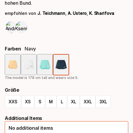
hohen Bund.
empfohlen von
J. Teichmann
,
A. Ustero
,
K. Sharifova
Farben
Navy
Farbauswahl
The model is 178 cm tall and wears size S.
Größe
XXS
XS
S
M
L
XL
XXL
3XL
Größen-
Additional Items
Option
No additional items