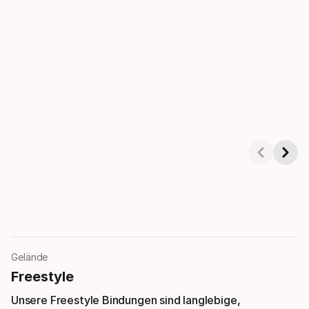
Showing 1-3 of 6
Gelände
Freestyle
Unsere Freestyle Bindungen sind langlebige,