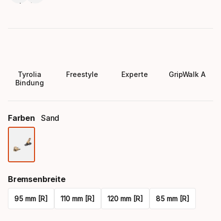
Tyrolia
Freestyle
Experte
GripWalk A
Bindung
Farben
Sand
Farbauswahl
Bremsenbreite
95 mm [R]
110 mm [R]
120 mm [R]
85 mm [R]
Please