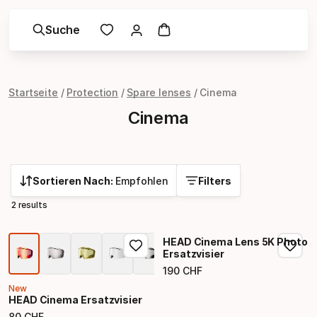
Suche
Startseite
Protection
Spare lenses
Cinema
Cinema
Sortieren Nach:
Empfohlen
Filters
2 results
HEAD Cinema Lens 5K Photo
Ersatzvisier
190
CHF
Endpreis
New
HEAD Cinema Ersatzvisier
80
CHF