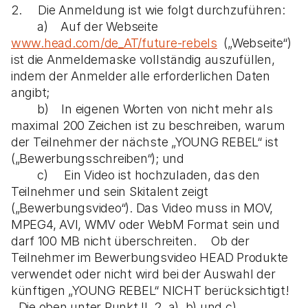
2. Die Anmeldung ist wie folgt durchzuführen:
a) Auf der Webseite
www.head.com/de_AT/future-rebels
(„Webseite“)
ist die Anmeldemaske vollständig auszufüllen,
indem der Anmelder alle erforderlichen Daten
angibt;
b) In eigenen Worten von nicht mehr als
maximal 200 Zeichen ist zu beschreiben, warum
der Teilnehmer der nächste „YOUNG REBEL“ ist
(„Bewerbungsschreiben“); und
c) Ein Video ist hochzuladen, das den
Teilnehmer und sein Skitalent zeigt
(„Bewerbungsvideo“). Das Video muss in MOV,
MPEG4, AVI, WMV oder WebM Format sein und
darf 100 MB nicht überschreiten. Ob der
Teilnehmer im Bewerbungsvideo HEAD Produkte
verwendet oder nicht wird bei der Auswahl der
künftigen „YOUNG REBEL“ NICHT berücksichtigt!
Die oben unter Punkt II. 2. a), b) und c)