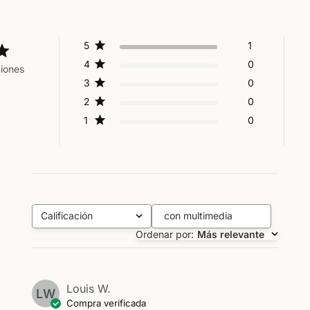
5
1
4
0
niones
3
0
2
0
1
0
Calificación
con multimedia
Todas las clasificaciones
Ordenar por
:
Más relevante
Louis W.
LW
Compra verificada