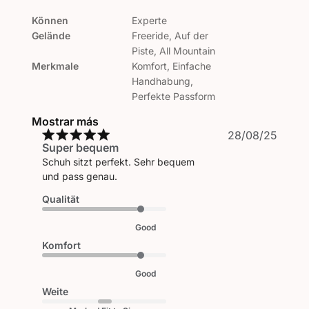
Können
Experte
Gelände
Freeride, Auf der
Piste, All Mountain
Merkmale
Komfort, Einfache
Handhabung,
Perfekte Passform
Mostrar más
Fecha
28/08/25
Super bequem
de
publi
Schuh sitzt perfekt. Sehr bequem
und pass genau.
Qualität
Good
Komfort
Good
Weite