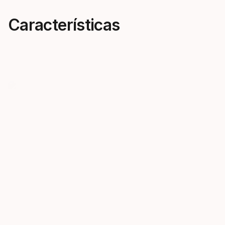
Características
Rendimiento a tu medida
El doble 
No se ha escatimado ningún
El sistema 
esfuerzo durante su desarrollo,
ofrece un aj
sin concesiones, todo enfocado
micro-ajusta
en proporcionar la bota de esquí
funcionar en
más precisa del mercado.
duras.