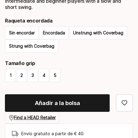
intermediate and beginner players with a slow and
short swing.
Raqueta encordada
Sin encordar
Encordada
Unstrung with Coverbag
Strung with Coverbag
Please
Tamaño grip
select
1
2
3
4
5
option:
Please
raqueta
select
encordada
Añadir a la bolsa
option:
tamaño
Find a HEAD Retailer
grip
Envío gratuito a partir de € 40.