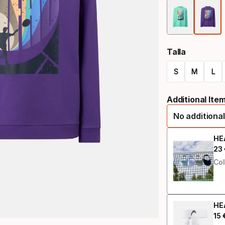
Talla
S
M
L
Opción
Additional Ite
de
No additional
tamaño
HE
23
Pre
Col
HE
15
Pre