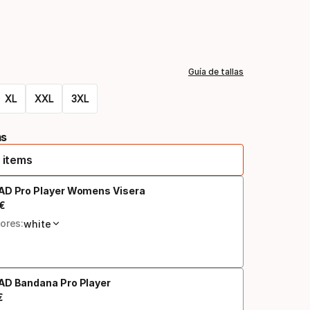
Opción
de
Guía de tallas
color
XL
XXL
3XL
ms
 items
AD Pro Player Womens Visera
€
cio final
ores:
white
AD Bandana Pro Player
€
cio final