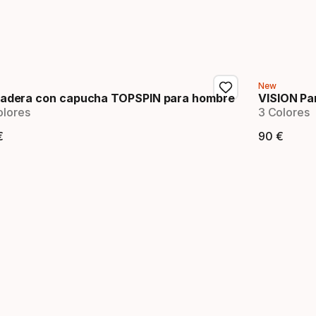
New
adera con capucha TOPSPIN para hombre
VISION Pa
olores
3 Colores
€
90
€
ecio final
Preci