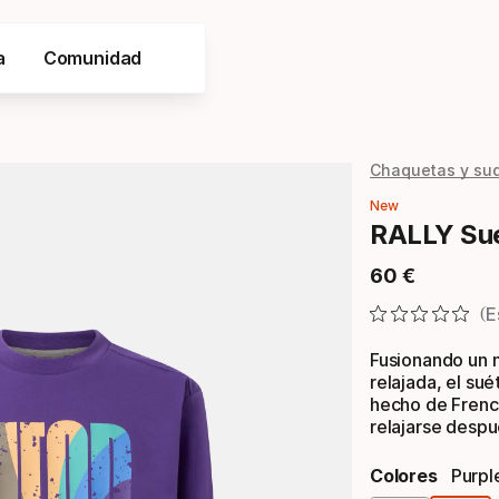
a
Comunidad
Chaquetas y su
New
RALLY Sué
60
€
Precio final
E
Fusionando un 
relajada, el su
hecho de French
relajarse despu
Colores
Purpl