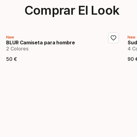
Comprar El Look
New
New
BLUR Camiseta para hombre
Sud
2 Colores
4 C
50
€
90
Precio final
Pr
Showing 1-3 of 3