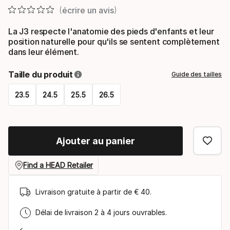
écrire un avis
La J3 respecte l'anatomie des pieds d'enfants et leur
position naturelle pour qu'ils se sentent complètement
dans leur élément.
Taille du produit
Guide des tailles
23.5
24.5
25.5
26.5
Please
select
Ajouter au panier
option:
taille
Find a HEAD Retailer
du
Livraison gratuite à partir de € 40.
produit
Délai de livraison 2 à 4 jours ouvrables.