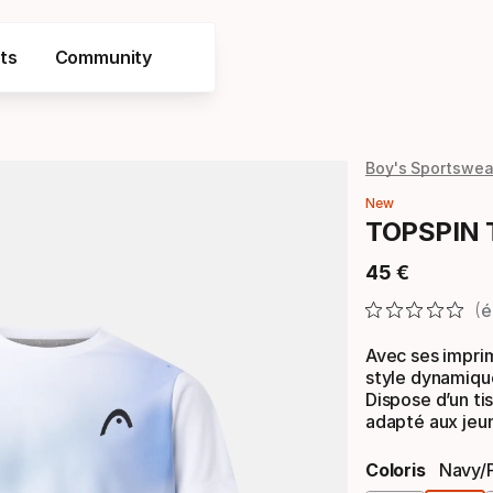
ts
Community
Boy's Sportswea
New
TOPSPIN T
45
€
Prix final
é
Avec ses imprim
style dynamiqu
Dispose d’un ti
adapté aux jeun
Coloris
Navy/p