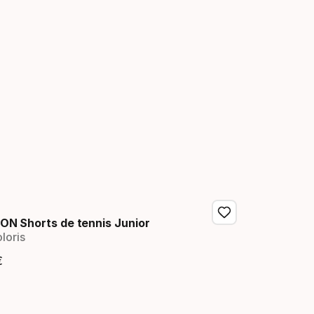
ION Shorts de tennis Junior
loris
€
ix final