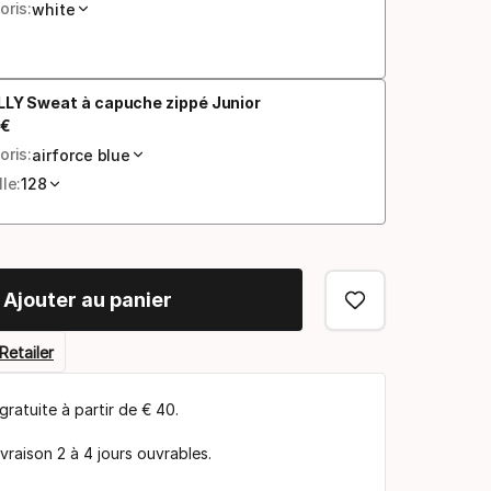
oris:
white
LLY Sweat à capuche zippé Junior
€
 final
oris:
airforce blue
lle:
128
Ajouter au panier
Retailer
gratuite à partir de € 40.
ivraison 2 à 4 jours ouvrables.