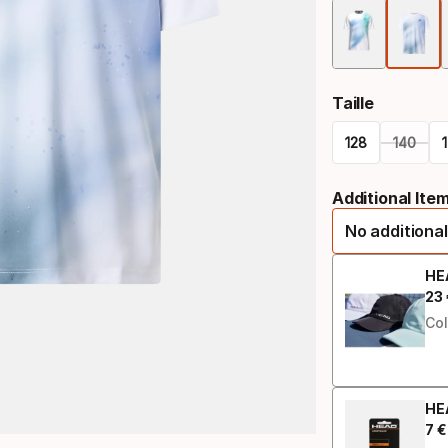
Taille
128
140
Option
Additional Ite
de
No additional
taille
HE
23
Prix
Col
HE
7
€
Prix