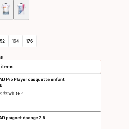
Option
de
coloris
152
164
176
ms
 items
AD Pro Player casquette enfant
€
 final
oris:
white
AD poignet éponge 2.5
 final