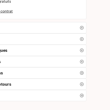
ratuits
e contrat
ques
s
ns
etours