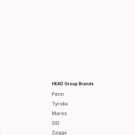
HEAD Group Brands
Penn
Tyrolia
Mares
SSI
s
Zoggs