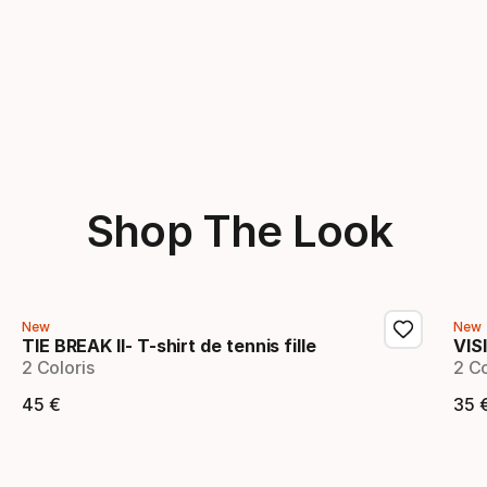
Shop The Look
New
New
TIE BREAK II- T-shirt de tennis fille
VIS
2 Coloris
2 Co
45
€
35
Prix final
Pr