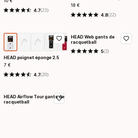
10
€
Prix final
18
€
Prix final
(23)
4.7
(22)
4.8
HEAD Web gants de
racquetball
(2)
5
HEAD poignet éponge 2.5
7
€
Prix final
(20)
4.7
HEAD Airflow Tour gants de
racquetball