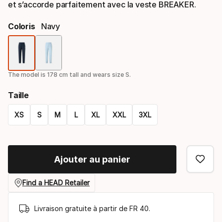
et s’accorde parfaitement avec la veste BREAKER.
Coloris
Navy
Option
de
The model is 178 cm tall and wears size S.
coloris
Taille
XS
S
M
L
XL
XXL
3XL
Option
de
Ajouter au panier
taille
Find a HEAD Retailer
Livraison gratuite à partir de FR 40.