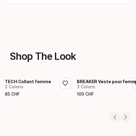
Shop The Look
TECH Collant femme
BREAKER Veste pour fem
2 Coloris
3 Coloris
85
CHF
100
CHF
Prix final
Prix final
Showing 1-2 of 2