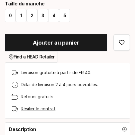
Taille du manche
select
0
1
2
3
4
5
option:
Please
raquette
select
Ajouter au panier
option:
taille
Find a HEAD Retailer
du
Livraison gratuite à partir de FR 40.
manche
Délai de livraison 2 à 4 jours ouvrables.
Retours gratuits
Résilier le contrat
Description