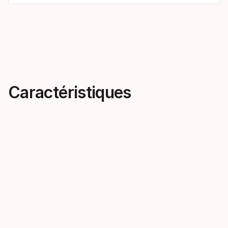
Caractéristiques
Ingénierie au féminin
Un carvin
Skis uniques pensés pour les
couleur
femmes, les JOY sont des
Que vous pré
produits haute performance à
vives ou les 
part entière.
JOY propose
de dégradés