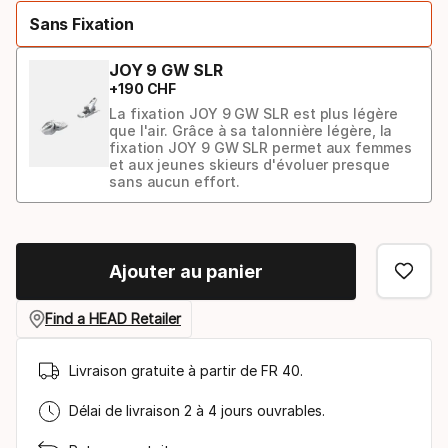
Sans Fixation
option:
ski
JOY 9 GW SLR
+
190
CHF
La fixation JOY 9 GW SLR est plus légère
que l'air. Grâce à sa talonnière légère, la
fixation JOY 9 GW SLR permet aux femmes
et aux jeunes skieurs d'évoluer presque
sans aucun effort.
Modèle
de
Ajouter au panier
fixation
Find a HEAD Retailer
Livraison gratuite à partir de FR 40.
Délai de livraison 2 à 4 jours ouvrables.