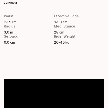
Longueur
Waist
Effective Edge
19,4 cm
34,0 cm
Radius
Med. Stance
3,0 m
28 cm
Setback
Rider Weight
0,0 cm
20-40 kg