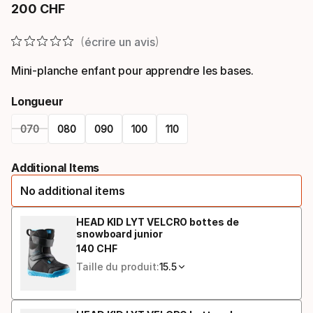
200
CHF
Prix final
écrire un avis
Mini-planche enfant pour apprendre les bases.
Longueur
070
080
090
100
110
Please
Additional Items
select
No additional items
option:
longueur
HEAD KID LYT VELCRO bottes de
snowboard junior
140
CHF
Prix final
Taille du produit:
15.5